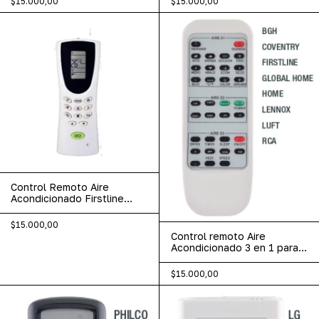
$15.000,00
$15.000,00
Control Remoto Aire
Acondicionado Firstline
Home Westinhouse
$15.000,00
Control remoto Aire
Acondicionado 3 en 1 para
BGH / Coventry / Firstline /
Global Home / Home /
$15.000,00
Lennox / Luft / RCA AR-902