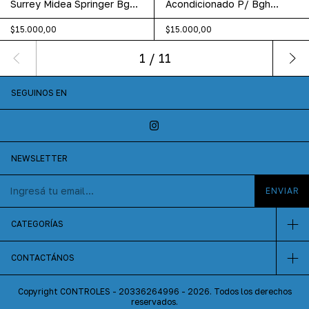
Surrey Midea Springer Bgh
Acondicionado P/ Bgh
Rg52a/bge
Komeco R05 R05/bge
$15.000,00
$15.000,00
1
/
11
SEGUINOS EN
NEWSLETTER
CATEGORÍAS
CONTACTÁNOS
Copyright CONTROLES - 20336264996 - 2026. Todos los derechos
reservados.